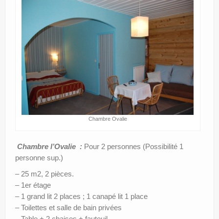
Le gîte
La région
Tarifs & Réservation
Contact – Accès
Chambre Ovalie
Chambre l’Ovalie :
Pour 2 personnes (Possibilité 1
personne sup.)
– 25 m2, 2 pièces.
– 1er étage
– 1 grand lit 2 places ; 1 canapé lit 1 place
– Toilettes et salle de bain privées
– Table + 2 chaises + fauteuil